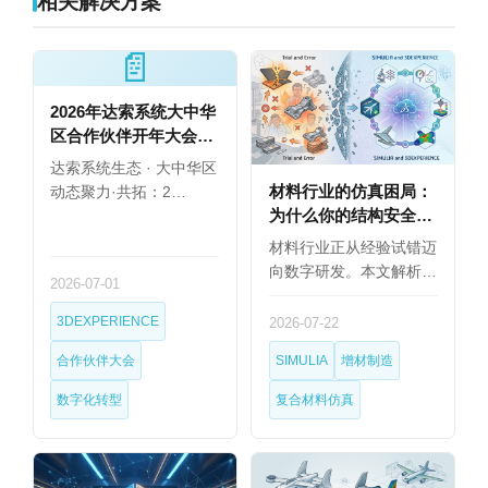
相关解决方案
📄
2026年达索系统大中华
区合作伙伴开年大会圆
满举行
达索系统生态 · 大中华区
材料行业的仿真困局：
动态聚力·共拓：2…
为什么你的结构安全设
计总靠试错？
材料行业正从经验试错迈
向数字研发。本文解析
2026-07-01
复…
3DEXPERIENCE
2026-07-22
合作伙伴大会
SIMULIA
增材制造
数字化转型
复合材料仿真