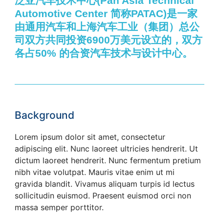
泛亚汽车技术中心(Pan Asia Technical
Automotive Center 简称PATAC)是一家
由通用汽车和上海汽车工业（集团）总公
司双方共同投资6900万美元设立的，双方
各占50% 的合资汽车技术与设计中心。
Background
Lorem ipsum dolor sit amet, consectetur
adipiscing elit. Nunc laoreet ultricies hendrerit. Ut
dictum laoreet hendrerit. Nunc fermentum pretium
nibh vitae volutpat. Mauris vitae enim ut mi
gravida blandit. Vivamus aliquam turpis id lectus
sollicitudin euismod. Praesent euismod orci non
massa semper porttitor.