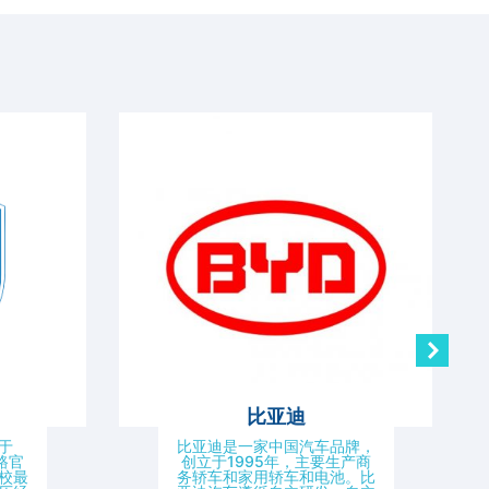
比亚迪
于
比亚迪是一家中国汽车品牌，
路官
创立于1995年，主要生产商
校最
务轿车和家用轿车和电池。比