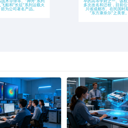
略战术导弹等。“神舟”系列
早的高等学府之一。该校
人飞船和“长征”系列运载火
多次改名和迁校，目前位
箭为公司著名产品。
川省成都市。在民国时
“东方康奈尔”之美誉