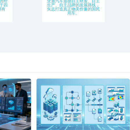
历经
亚迪汽车遵循自主研发、自主
于四
生产、自主品牌的发展路线，
期有
矢志打造真正物美价廉的国民
。
用车。