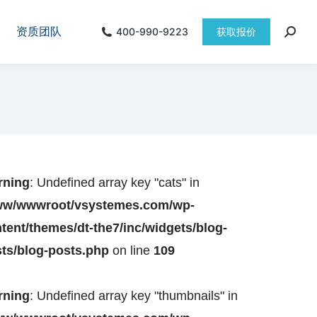
资质团队
400-990-9223
获取报价
rning
: Undefined array key "cats" in
ww/wwwroot/vsystemes.com/wp-
tent/themes/dt-the7/inc/widgets/blog-
ts/blog-posts.php
on line
109
rning
: Undefined array key "thumbnails" in