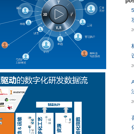
pos
2
2
2