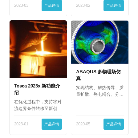
2023-03
产品详情
2023-02
产品详情
ABAQUS 多物理场仿
真
Tosca 2023x 新功能介
实现结构、解热传导、质
绍
量扩散、热电耦合、分
析…
在优化过程中，支持将对
流边界条件转移至新创
建…
2023-01
产品详情
2020-05
产品详情