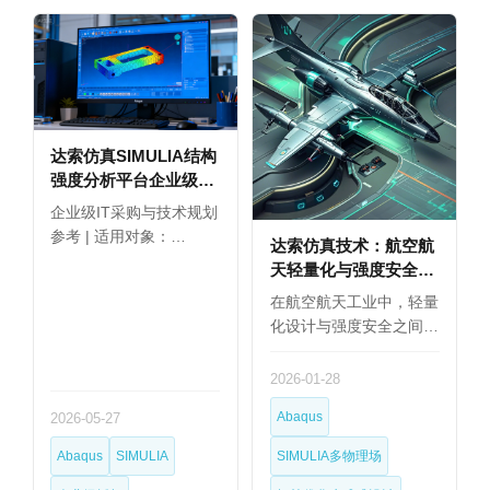
达索仿真SIMULIA结构
强度分析平台企业级永
久授权选购指南
企业级IT采购与技术规划
参考 | 适用对象：…
达索仿真技术：航空航
天轻量化与强度安全矛
盾的解决之道
在航空航天工业中，轻量
化设计与强度安全之间
的…
2026-01-28
Abaqus
2026-05-27
Abaqus
SIMULIA
SIMULIA多物理场